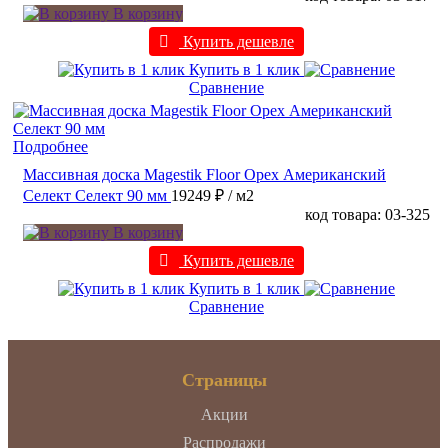
В корзину
Купить дешевле
Купить в 1 клик
Сравнение
Подробнее
Массивная доска Magestik Floor Орех Американский
Селект Селект 90 мм
19249 ₽
/ м2
код товара: 03-325
В корзину
Купить дешевле
Купить в 1 клик
Сравнение
Страницы
Акции
Распродажи