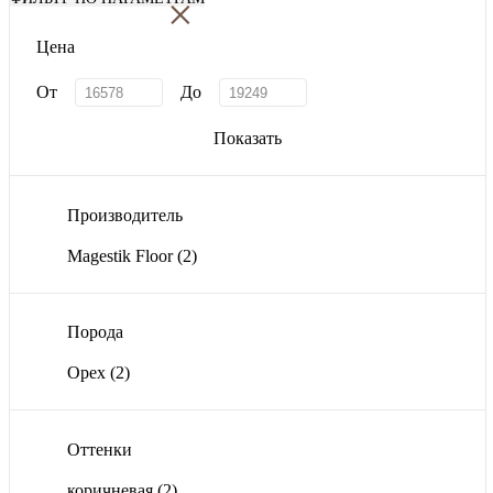
×
Цена
От
До
Показать
Производитель
Magestik Floor
(2)
Порода
Орех
(2)
Оттенки
коричневая
(2)