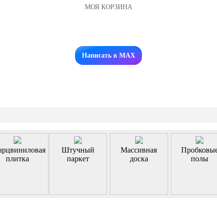
МОЯ КОРЗИНА
Заказать звонок
Написать в MAX
арцвиниловая
Штучный
Массивная
Пробковы
плитка
паркет
доска
полы