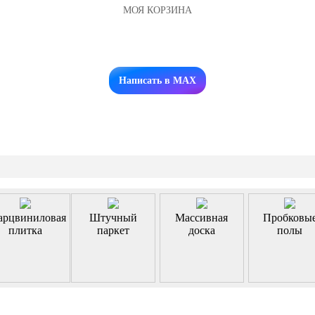
МОЯ КОРЗИНА
Заказать звонок
Написать в MAX
арцвиниловая
Штучный
Массивная
Пробковы
плитка
паркет
доска
полы