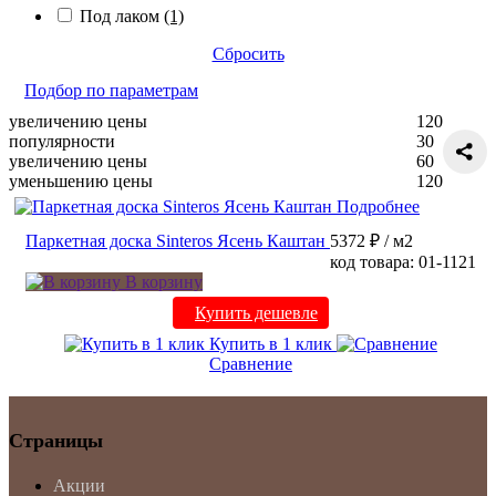
Под лаком
(1)
Сбросить
Подбор по параметрам
увеличению цены
120
популярности
30
увеличению цены
60
уменьшению цены
120
Подробнее
Паркетная доска Sinteros Ясень Каштан
5372 ₽
/ м2
код товара: 01-1121
В корзину
Купить дешевле
Купить в 1 клик
Сравнение
Страницы
Акции