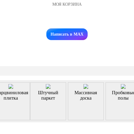
МОЯ КОРЗИНА
Заказать звонок
Написать в MAX
арцвиниловая
Штучный
Массивная
Пробковы
плитка
паркет
доска
полы