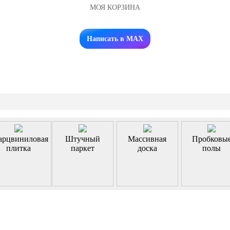
МОЯ КОРЗИНА
Заказать звонок
Написать в MAX
арцвиниловая
Штучный
Массивная
Пробковы
плитка
паркет
доска
полы