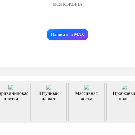
МОЯ КОРЗИНА
Заказать звонок
Написать в MAX
арцвиниловая
Штучный
Массивная
Пробковы
плитка
паркет
доска
полы