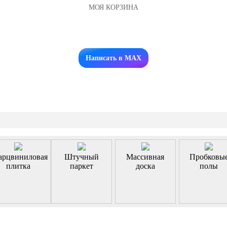
МОЯ КОРЗИНА
Заказать звонок
Написать в MAX
арцвиниловая
Штучный
Массивная
Пробковы
плитка
паркет
доска
полы