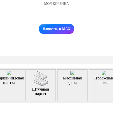
МОЯ КОРЗИНА
Заказать звонок
Написать в MAX
арцвиниловая
Массивная
Пробковы
плитка
доска
полы
Штучный
паркет