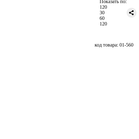
Показать по:
120
30
60
120
код товара: 01-560