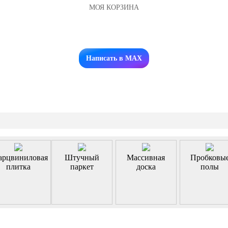
МОЯ КОРЗИНА
Заказать звонок
Написать в MAX
арцвиниловая
Штучный
Массивная
Пробковы
плитка
паркет
доска
полы