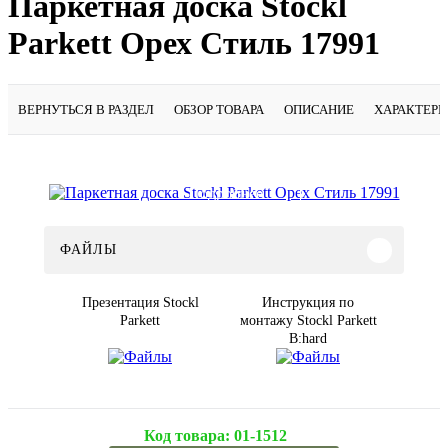
Паркетная доска Stockl
Parkett Орех Стиль 17991
ВЕРНУТЬСЯ В РАЗДЕЛ
ОБЗОР ТОВАРА
ОПИСАНИЕ
ХАРАКТЕР
Подробнее
ФАЙЛЫ
Презентация Stockl
Инструкция по
Parkett
монтажу Stockl Parkett
B:hard
Код товара:
01-1512