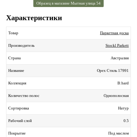
Образец в магазине Мытная улица 54
Характеристики
Паркетная доска
Товар
Stockl Parkett
Производитель
Австралия
Страна
Орех Стиль 17991
Название
B:hard
Коллекция
Однополосная
Количество полос
Натур
Сортировка
0.5
Рабочий слой
Под маслом
Покрытие