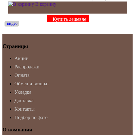
В корзину
Купить дешевле
видео
видео
видео
видео
видео
Страницы
Акции
Распродажи
Оплата
Обмен и возврат
Укладка
Доставка
Контакты
Подбор по фото
О компании