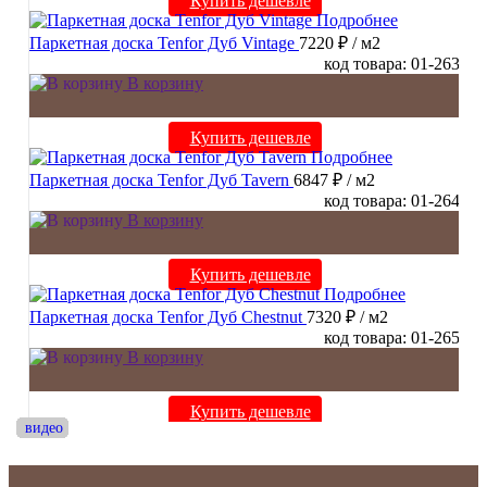
Купить дешевле
Подробнее
Паркетная доска Tenfor Дуб Vintage
7220 ₽
/ м2
код товара: 01-263
В корзину
Купить дешевле
Подробнее
Паркетная доска Tenfor Дуб Tavern
6847 ₽
/ м2
код товара: 01-264
В корзину
Купить дешевле
Подробнее
Паркетная доска Tenfor Дуб Chestnut
7320 ₽
/ м2
код товара: 01-265
В корзину
Купить дешевле
видео
видео
видео
видео
видео
видео
видео
видео
видео
видео