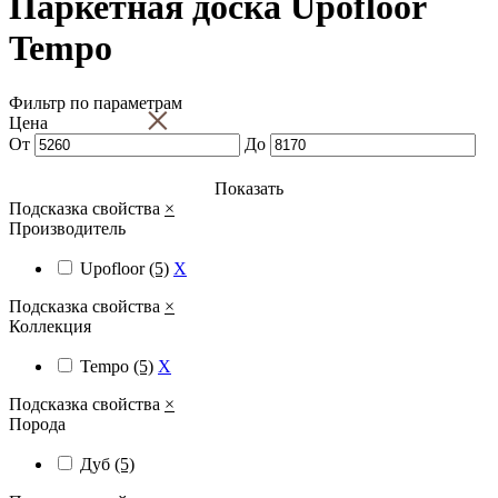
Паркетная доска Upofloor
Tempo
Фильтр по параметрам
×
Цена
От
До
Показать
Подсказка свойства
×
Производитель
Upofloor
(5)
X
Подсказка свойства
×
Коллекция
Tempo
(5)
X
Подсказка свойства
×
Порода
Дуб
(5)