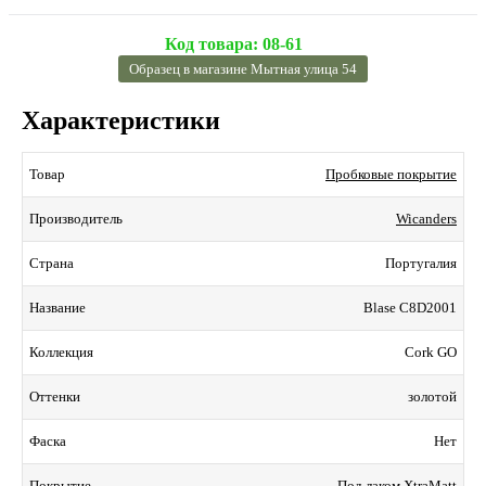
Код товара:
08-61
Образец в магазине Мытная улица 54
Характеристики
Пробковые покрытие
Товар
Wicanders
Производитель
Португалия
Страна
Blase C8D2001
Название
Cork GO
Коллекция
золотой
Оттенки
Нет
Фаска
Под лаком XtraMatt
Покрытие