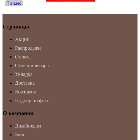
видео
видео
видео
видео
видео
видео
видео
видео
видео
видео
Страницы
Акции
Распродажи
Оплата
Обмен и возврат
Укладка
Доставка
Контакты
Подбор по фото
О компании
Дизайнерам
Блог