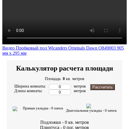
Видео Пробковый пол Wicanders Originals Dawn O849003 905
мм х 295 мм
Калькулятор расчета площади
Площадь:
0
кв. метров
Ширина комнаты:
метров
Рассчитать
Длина комнаты:
метров
Прямая укладка -
0
пачек
Диагональная укладка -
0
пачек
Подложки -
0
кв. метров
Плинтуса -
0
пог. метров