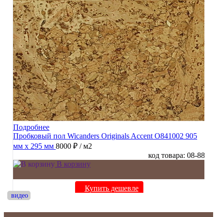
Подробнее
Пробковый пол Wicanders Originals Accent O841002 905
мм х 295 мм
8000 ₽
/ м2
код товара: 08-88
В корзину
Купить дешевле
видео
видео
видео
видео
видео
видео
видео
видео
видео
видео