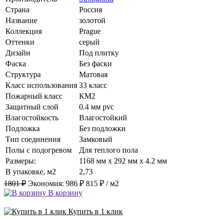
Страна
Россия
Название
золотой
Коллекция
Prague
Оттенки
серый
Дизайн
Под плитку
Фаска
Без фаски
Структура
Матовая
Класс использования
33 класс
Пожарный класс
КМ2
Защитный слой
0.4 мм pvc
Влагостойкость
Влагостойкий
Подложка
Без подложки
Тип соединения
Замковый
Полы с подогревом
Для теплого пола
Размеры:
1168 мм x 292 мм x 4.2 мм
В упаковке, м2
2,73
1801 ₽
Экономия:
986 ₽
815 ₽
/ м2
В корзину
Купить в 1 клик