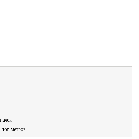
пачек
0
пог. метров