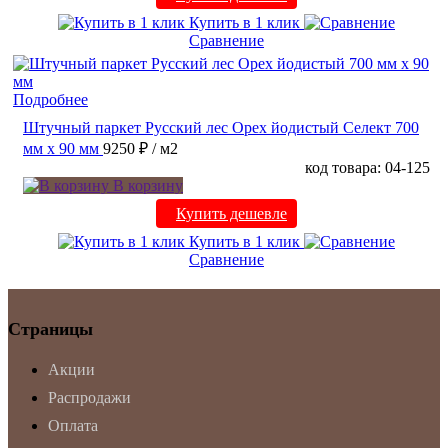
Купить в 1 клик
Сравнение
Подробнее
Штучный паркет Русский лес Орех йодистый Селект 700
мм х 90 мм
9250 ₽
/ м2
код товара: 04-125
В корзину
Купить дешевле
Купить в 1 клик
Сравнение
Страницы
Акции
Распродажи
Оплата