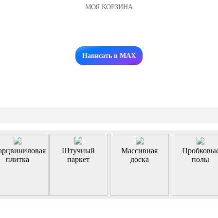
МОЯ КОРЗИНА
Заказать звонок
Написать в MAX
арцвиниловая
Штучный
Массивная
Пробковы
плитка
паркет
доска
полы