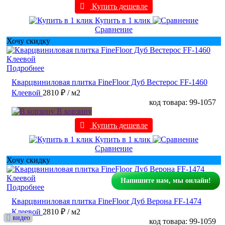
Купить дешевле
Купить в 1 клик
Сравнение
Хочу скидку
Подробнее
Кварцвиниловая плитка FineFloor Дуб Вестерос FF-1460
Клеевой
2810 ₽
/ м2
код товара: 99-1057
В корзину
Купить дешевле
Купить в 1 клик
Сравнение
Хочу скидку
Напишите нам, мы онлайн!
Подробнее
Кварцвиниловая плитка FineFloor Дуб Верона FF-1474
Клеевой
2810 ₽
/ м2
видео
видео
видео
видео
видео
видео
видео
видео
видео
видео
видео
видео
видео
видео
видео
видео
видео
видео
видео
видео
видео
видео
видео
видео
видео
видео
видео
видео
видео
видео
видео
видео
видео
видео
видео
видео
видео
видео
видео
видео
видео
видео
видео
видео
видео
видео
видео
видео
видео
видео
видео
видео
видео
видео
видео
видео
видео
видео
видео
видео
видео
видео
видео
видео
видео
видео
код товара: 99-1059