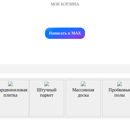
МОЯ КОРЗИНА
Заказать звонок
Написать в MAX
арцвиниловая
Штучный
Массивная
Пробковы
плитка
паркет
доска
полы