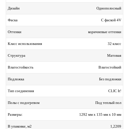
Однополосный
Дизайн
С фаской 4V
Фаска
коричневые оттенки
Оттенки
32 класс
Класс использования
Матовая
Структура
Влагостойкий
Влагостойкость
Без подложки
Подложка
CLIC It!
Тип соединения
Под теплый пол
Полы с подогревом
1292 мм x 135 мм x 10 мм
Размеры:
1,2209
В упаковке, м2