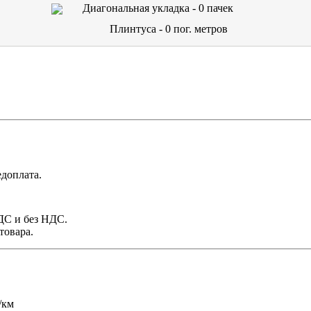
Диагональная укладка -
0
пачек
Плинтуса -
0
пог. метров
доплата.
НДС и без НДС.
товара.
/км