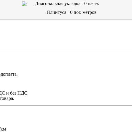
Диагональная укладка -
0
пачек
Плинтуса -
0
пог. метров
доплата.
НДС и без НДС.
товара.
/км