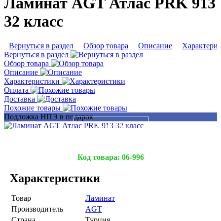
Ламинат AGT Атлас PRK 913
32 класс
Вернуться в раздел
Обзор товара
Описание
Характери
Вернуться в раздел
Обзор товара
Описание
Характеристики
Оплата
Доставка
Похожие товары
Подложка НПЭ в подарок
Подробнее
Код товара:
06-996
Характеристики
Товар
Ламинат
Производитель
AGT
Страна
Турция