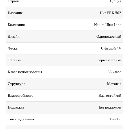
Турция
Страна
Нил PRK 502
Название
Natura Ultra Line
Коллекция
Однополосный
Дизайн
С фаской 4V
Фаска
серые оттенки
Оттенки
33 класс
Класс использования
Матовая
Структура
Влагостойкий
Влагостойкость
Без подложки
Подложка
Uniclic
Тип соединения