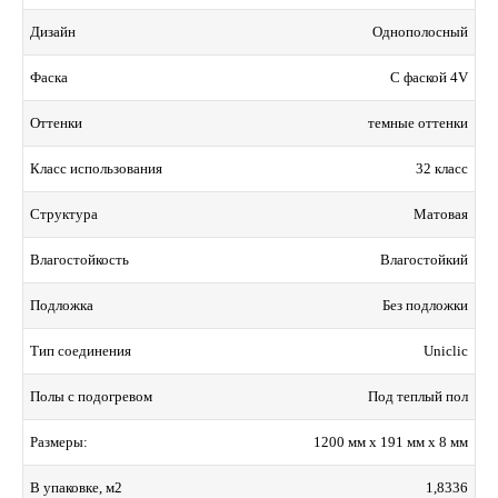
Однополосный
Дизайн
С фаской 4V
Фаска
темные оттенки
Оттенки
32 класс
Класс использования
Матовая
Структура
Влагостойкий
Влагостойкость
Без подложки
Подложка
Uniclic
Тип соединения
Под теплый пол
Полы с подогревом
1200 мм x 191 мм x 8 мм
Размеры:
1,8336
В упаковке, м2