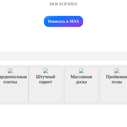
МОЯ КОРЗИНА
Заказать звонок
Написать в MAX
арцвиниловая
Штучный
Массивная
Пробковы
плитка
паркет
доска
полы