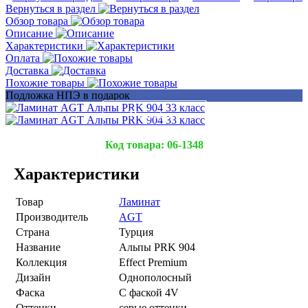
Вернуться в раздел
Обзор товара
Описание
Характеристики
Оплата
Доставка
Похожие товары
Подложка НПЭ в подарок
Подробнее
Подробнее
Код товара:
06-1348
Характеристики
Товар
Ламинат
Производитель
AGT
Страна
Турция
Название
Альпы PRK 904
Коллекция
Effect Premium
Дизайн
Однополосный
Фаска
С фаской 4V
Оттенки
серые оттенки