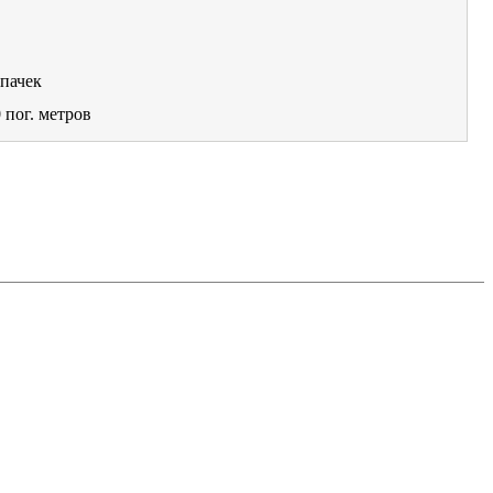
пачек
0
пог. метров