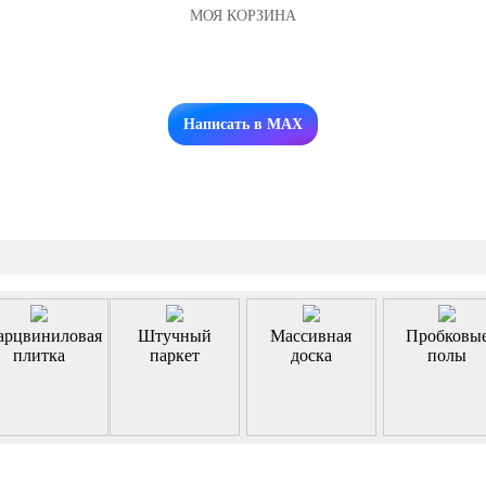
МОЯ КОРЗИНА
Заказать звонок
Написать в MAX
арцвиниловая
Штучный
Массивная
Пробковы
плитка
паркет
доска
полы