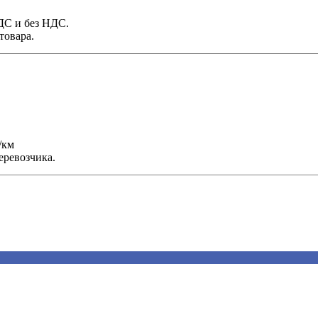
НДС и без НДС.
товара.
/км
еревозчика.