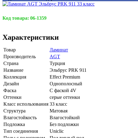
Код товара:
06-1359
Характеристики
Товар
Ламинат
Производитель
AGT
Страна
Турция
Название
Эльбрус PRK 911
Коллекция
Effect Premium
Дизайн
Однополосный
Фаска
С фаской 4V
Оттенки
серые оттенки
Класс использования
33 класс
Структура
Матовая
Влагостойкость
Влагостойкий
Подложка
Без подложки
Тип соединения
Uniclic
Полы с подогревом
Под теплый пол