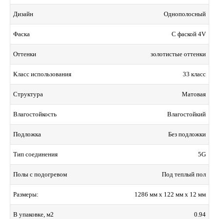
Однополосный
Дизайн
С фаской 4V
Фаска
золотистые оттенки
Оттенки
33 класс
Класс использования
Матовая
Структура
Влагостойкий
Влагостойкость
Без подложки
Подложка
5G
Тип соединения
Под теплый пол
Полы с подогревом
1286 мм x 122 мм x 12 мм
Размеры:
0.94
В упаковке, м2