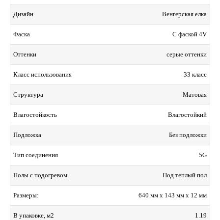
Венгерская елка
Дизайн
С фаской 4V
Фаска
серые оттенки
Оттенки
33 класс
Класс использования
Матовая
Структура
Влагостойкий
Влагостойкость
Без подложки
Подложка
5G
Тип соединения
Под теплый пол
Полы с подогревом
640 мм x 143 мм x 12 мм
Размеры:
1.19
В упаковке, м2