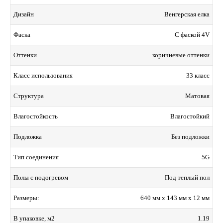
Венгерская елка
Дизайн
С фаской 4V
Фаска
коричневые оттенки
Оттенки
33 класс
Класс использования
Матовая
Структура
Влагостойкий
Влагостойкость
Без подложки
Подложка
5G
Тип соединения
Под теплый пол
Полы с подогревом
640 мм x 143 мм x 12 мм
Размеры:
1.19
В упаковке, м2