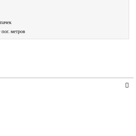
пачек
0
пог. метров