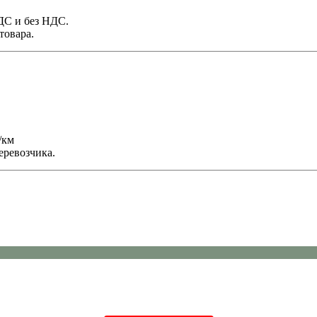
НДС и без НДС.
товара.
/км
еревозчика.