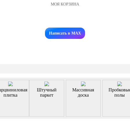
МОЯ КОРЗИНА
Заказать звонок
Написать в MAX
арцвиниловая
Штучный
Массивная
Пробковы
плитка
паркет
доска
полы