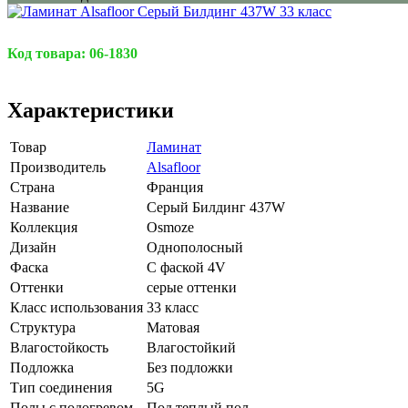
Код товара:
06-1830
Характеристики
Товар
Ламинат
Производитель
Alsafloor
Страна
Франция
Название
Серый Билдинг 437W
Коллекция
Osmoze
Дизайн
Однополосный
Фаска
С фаской 4V
Оттенки
серые оттенки
Класс использования
33 класс
Структура
Матовая
Влагостойкость
Влагостойкий
Подложка
Без подложки
Тип соединения
5G
Полы с подогревом
Под теплый пол