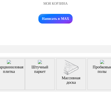
МОЯ КОРЗИНА
Заказать звонок
Написать в MAX
арцвиниловая
Штучный
Пробковы
плитка
паркет
полы
Массивная
доска