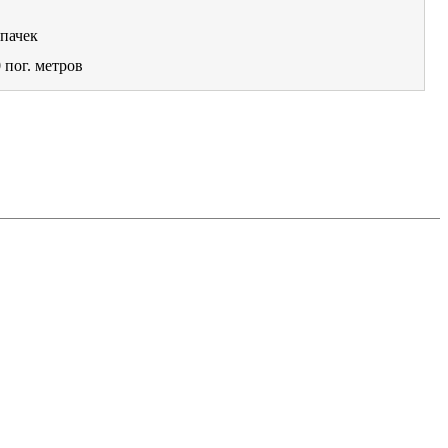
пачек
0
пог. метров