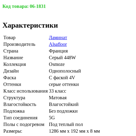
Код товара:
06-1831
Характеристики
Товар
Ламинат
Производитель
Alsafloor
Страна
Франция
Название
Серый 448W
Коллекция
Osmoze
Дизайн
Однополосный
Фаска
С фаской 4V
Оттенки
серые оттенки
Класс использования
33 класс
Структура
Матовая
Влагостойкость
Влагостойкий
Подложка
Без подложки
Тип соединения
5G
Полы с подогревом
Под теплый пол
Размеры:
1286 мм x 192 мм x 8 мм