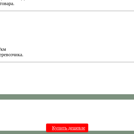
товара.
/км
еревозчика.
Купить дешевле