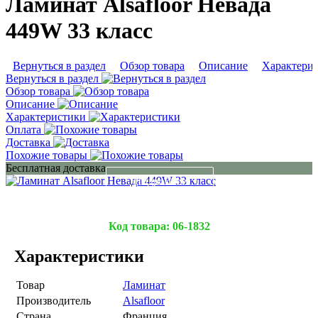
Ламинат Alsafloor Невада
449W 33 класс
Вернуться в раздел
Обзор товара
Описание
Характери
Вернуться в раздел
Обзор товара
Описание
Характеристики
Оплата
Доставка
Похожие товары
Бесплатная доставка
Подробнее
Код товара:
06-1832
Характеристики
Товар
Ламинат
Производитель
Alsafloor
Страна
Франция