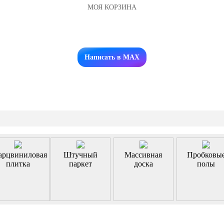
МОЯ КОРЗИНА
Заказать звонок
Написать в MAX
арцвиниловая
Штучный
Массивная
Пробковы
плитка
паркет
доска
полы