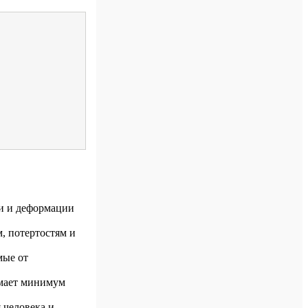
ии и деформации
, потертостям и
мые от
имает минимум
 человека и