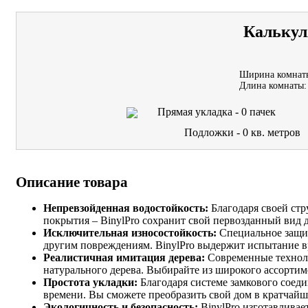
Калькул
Ширина комнат
Длина комнаты:
Прямая укладка -
0
пачек
Подложки -
0
кв. метров
Описание товара
Непревзойденная водостойкость:
Благодаря своей стр
покрытия – BinylPro сохранит свой первозданный вид д
Исключительная износостойкость:
Специальное защит
другим повреждениям. BinylPro выдержит испытание вр
Реалистичная имитация дерева:
Современные техноло
натурального дерева. Выбирайте из широкого ассортиме
Простота укладки:
Благодаря системе замкового соеди
времени. Вы сможете преобразить свой дом в кратчайш
Экологичность и безопасность:
BinylPro изготавливае