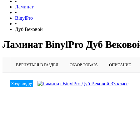
•
Ламинат
•
BinylPro
•
Дуб Вековой
Ламинат BinylPro Дуб Вековой
ВЕРНУТЬСЯ В РАЗДЕЛ
ОБЗОР ТОВАРА
ОПИСАНИЕ
Подробнее
Хочу скидку