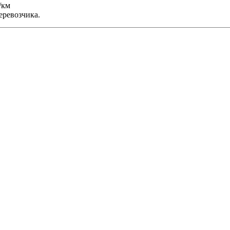
/км
еревозчика.