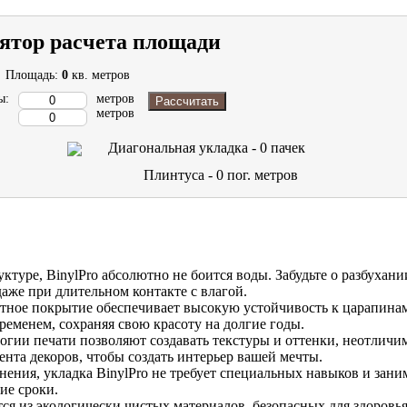
ятор расчета площади
Площадь:
0
кв. метров
ы:
метров
Рассчитать
метров
Диагональная укладка -
0
пачек
Плинтуса -
0
пог. метров
уктуре, BinylPro абсолютно не боится воды. Забудьте о разбухан
аже при длительном контакте с влагой.
ное покрытие обеспечивает высокую устойчивость к царапинам
еменем, сохраняя свою красоту на долгие годы.
гии печати позволяют создавать текстуры и оттенки, неотличи
нта декоров, чтобы создать интерьер вашей мечты.
нения, укладка BinylPro не требует специальных навыков и зан
ие сроки.
тся из экологически чистых материалов, безопасных для здоровья