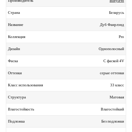
BinylPro
Производитель
Беларусь
Страна
Дуб Фаирлэнд
Название
Pro
Коллекция
Однополосный
Дизайн
С фаской 4V
Фаска
серые оттенки
Оттенки
33 класс
Класс использования
Матовая
Структура
Влагостойкий
Влагостойкость
Без подложки
Подложка