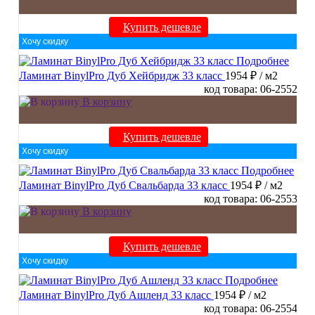
Купить дешевле
Хочу скидку
Подробнее
Ламинат BinylPro Дуб Хейбридж 33 класс
1954 ₽
/ м2
код товара: 06-2552
В корзину
Купить дешевле
Хочу скидку
Подробнее
Ламинат BinylPro Дуб Свальбарда 33 класс
1954 ₽
/ м2
код товара: 06-2553
В корзину
Купить дешевле
Хочу скидку
Подробнее
Ламинат BinylPro Дуб Ашленд 33 класс
1954 ₽
/ м2
код товара: 06-2554