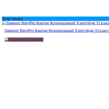
Хочу скидку
Ламинат BinylPro Каштан Колониальный Хэритэйдж 33 класс
В корзину