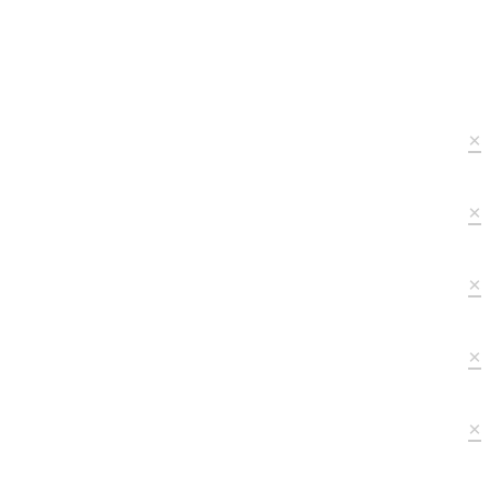
×
×
×
×
×