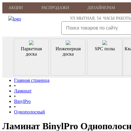
АКЦИИ
РАСПРОДАЖИ
ДИЗАЙНЕРАМ
УЛ.МЫТНАЯ, 54. ЧАСЫ РАБОТЫ: ПН
Паркетная
Инженерная
SPC полы
Кв
доска
доска
Главная страница
•
Ламинат
•
BinylPro
•
Однополосный
Ламинат BinylPro Однополос