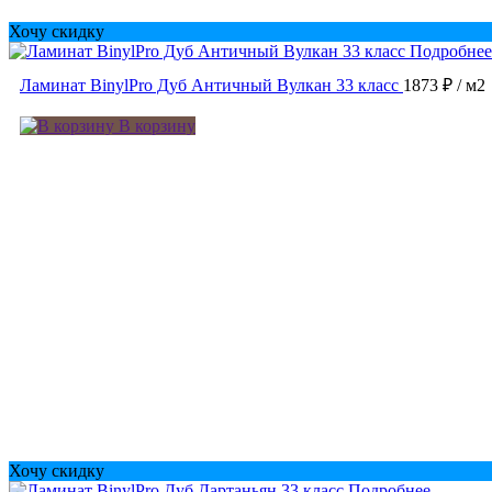
Хочу скидку
Подробнее
Ламинат BinylPro Дуб Античный Вулкан 33 класс
1873 ₽
/ м2
В корзину
Хочу скидку
Подробнее