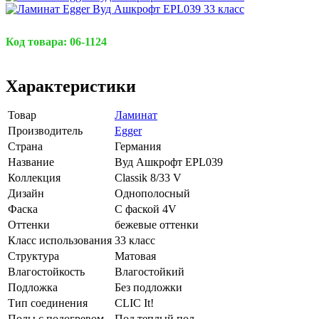
Код товара:
06-1124
Характеристики
Товар
Ламинат
Производитель
Egger
Страна
Германия
Название
Вуд Ашкрофт EPL039
Коллекция
Classik 8/33 V
Дизайн
Однополосный
Фаска
С фаской 4V
Оттенки
бежевые оттенки
Класс использования
33 класс
Структура
Матовая
Влагостойкость
Влагостойкий
Подложка
Без подложки
Тип соединения
CLIC It!
Полы с подогревом
Под теплый пол