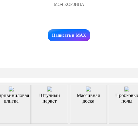
МОЯ КОРЗИНА
Заказать звонок
Написать в MAX
арцвиниловая
Штучный
Массивная
Пробковы
плитка
паркет
доска
полы