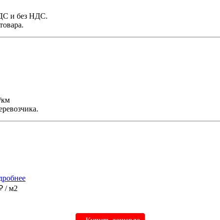
НДС и без НДС.
товара.
/км
еревозчика.
дробнее
 ₽
/ м2