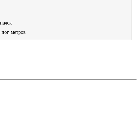
пачек
0
пог. метров