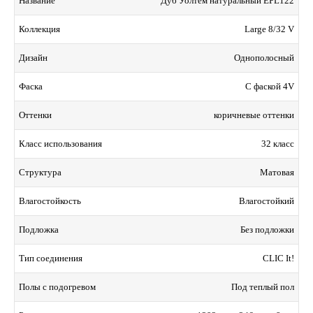
Дуб Уолтем натуральный EPL122
Название
Large 8/32 V
Коллекция
Однополосный
Дизайн
С фаской 4V
Фаска
коричневые оттенки
Оттенки
32 класс
Класс использования
Матовая
Структура
Влагостойкий
Влагостойкость
Без подложки
Подложка
CLIC It!
Тип соединения
Под теплый пол
Полы с подогревом