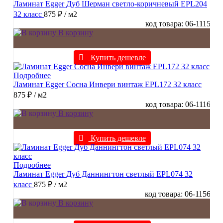
Ламинат Egger Дуб Шерман светло-коричневый EPL204
32 класс
875 ₽
/ м2
код товара: 06-1115
В корзину
Купить дешевле
Подробнее
Ламинат Egger Сосна Инвери винтаж EPL172 32 класс
875 ₽
/ м2
код товара: 06-1116
В корзину
Купить дешевле
Подробнее
Ламинат Egger Дуб Даннингтон светлый EPL074 32
класс
875 ₽
/ м2
код товара: 06-1156
В корзину