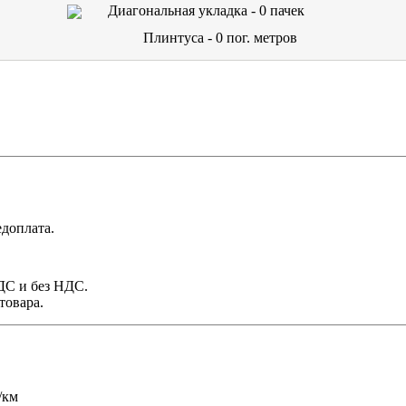
Диагональная укладка -
0
пачек
Плинтуса -
0
пог. метров
доплата.
НДС и без НДС.
товара.
/км