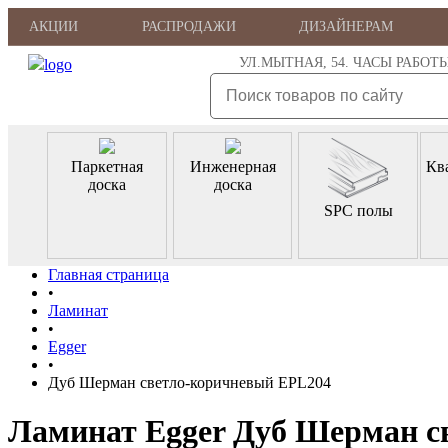
АКЦИИ
РАСПРОДАЖИ
ДИЗАЙНЕРАМ
УЛ.МЫТНАЯ, 54. ЧАСЫ РАБОТЫ: ПН
Паркетная
Инженерная
Кв
доска
доска
SPC полы
Главная страница
•
Ламинат
•
Egger
•
Дуб Шерман светло-коричневый EPL204
Ламинат Egger Дуб Шерман с