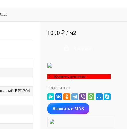
АРЫ
1090 ₽
/ м2
В корзину
Купить дешевле
Поделиться
чневый EPL204
Написать в MAX