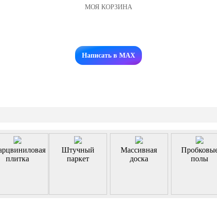
МОЯ КОРЗИНА
Заказать звонок
Написать в MAX
арцвиниловая
Штучный
Массивная
Пробковы
плитка
паркет
доска
полы