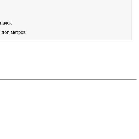
пачек
0
пог. метров