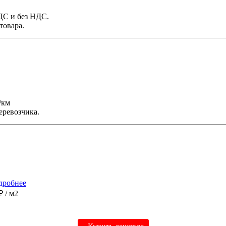
НДС и без НДС.
товара.
/км
еревозчика.
дробнее
 ₽
/ м2