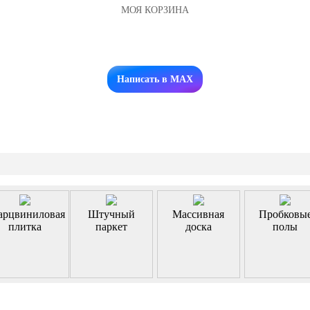
МОЯ КОРЗИНА
Заказать звонок
Написать в MAX
арцвиниловая
Штучный
Массивная
Пробковы
плитка
паркет
доска
полы