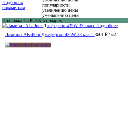
Подбор по
популярности
параметрам
увеличению цены
уменьшению цены
Подложка TUPLEX в подарок
Подробнее
Ламинат Alsafloor Джеферсон 435W 33 класс
3601 ₽
/ м2
В корзину