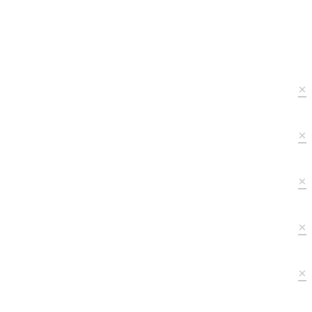
×
×
×
×
×