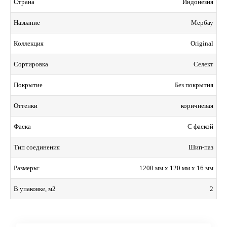
Индонезия
Страна
Мербау
Название
Original
Коллекция
Селект
Сортировка
Без покрытия
Покрытие
коричневая
Оттенки
С фаской
Фаска
Шип-паз
Тип соединения
1200 мм x 120 мм x 16 мм
Размеры:
2
В упаковке, м2