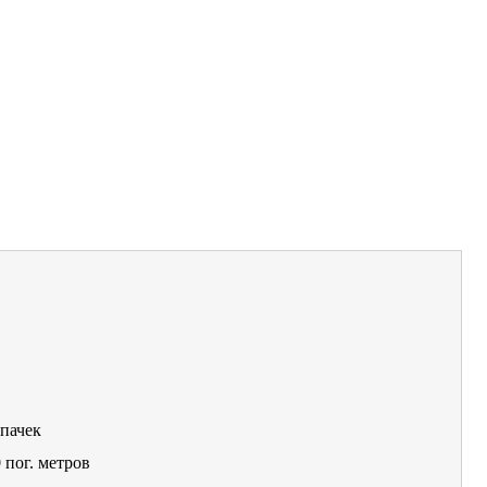
пачек
0
пог. метров