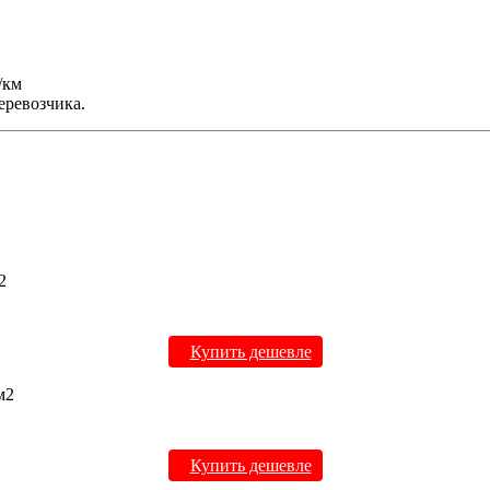
/км
еревозчика.
2
Купить дешевле
м2
Купить дешевле