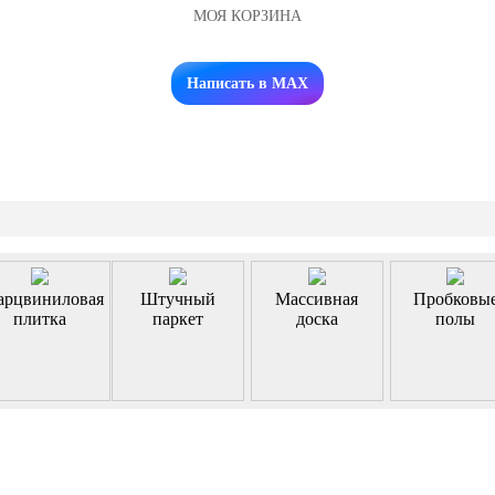
МОЯ КОРЗИНА
Заказать звонок
Написать в MAX
арцвиниловая
Штучный
Массивная
Пробковы
плитка
паркет
доска
полы