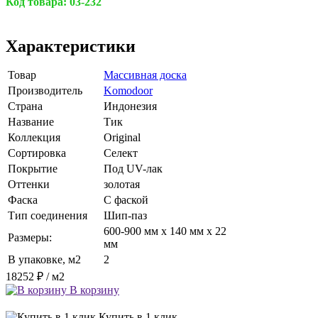
Код товара:
03-232
Характеристики
Товар
Массивная доска
Производитель
Komodoor
Страна
Индонезия
Название
Тик
Коллекция
Original
Сортировка
Селект
Покрытие
Под UV-лак
Оттенки
золотая
Фаска
С фаской
Тип соединения
Шип-паз
600-900 мм x 140 мм x 22
Размеры:
мм
В упаковке, м2
2
18252 ₽
/ м2
В корзину
Купить в 1 клик