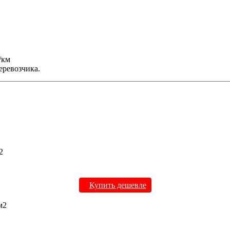
/км
еревозчика.
2
Купить дешевле
м2