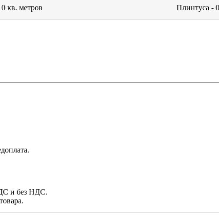
-
0
кв. метров
Плинтуса -
доплата.
НДС и без НДС.
товара.