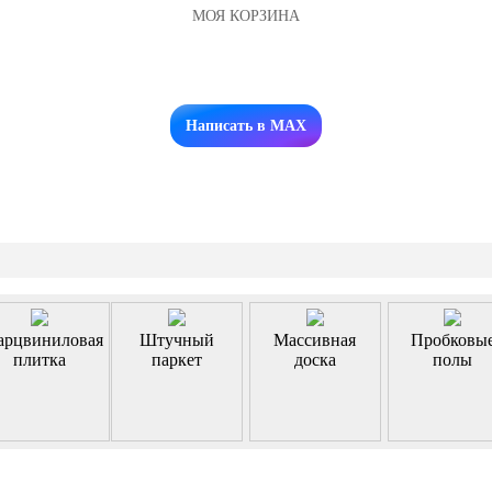
МОЯ КОРЗИНА
Заказать звонок
Написать в MAX
арцвиниловая
Штучный
Массивная
Пробковы
плитка
паркет
доска
полы