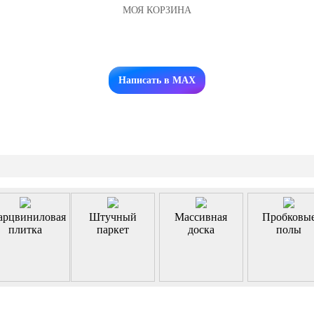
МОЯ КОРЗИНА
Заказать звонок
Написать в MAX
арцвиниловая
Штучный
Массивная
Пробковы
плитка
паркет
доска
полы