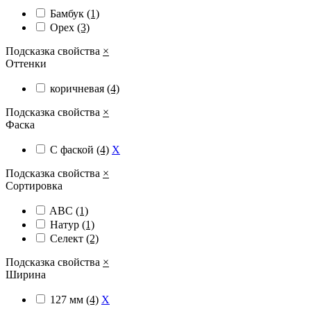
Бамбук
(1)
Орех
(3)
Подсказка свойства
×
Оттенки
коричневая
(4)
Подсказка свойства
×
Фаска
С фаской
(4)
X
Подсказка свойства
×
Сортировка
ABC
(1)
Натур
(1)
Селект
(2)
Подсказка свойства
×
Ширина
127 мм
(4)
X