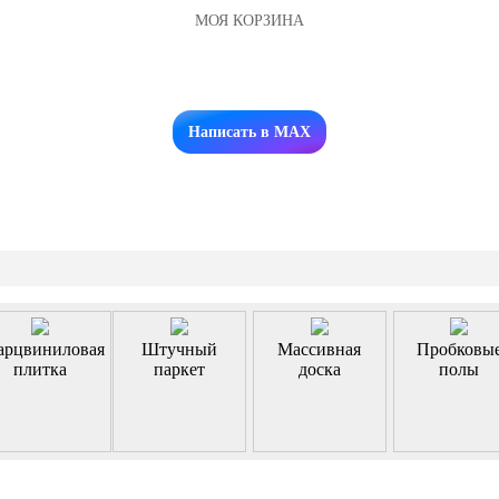
МОЯ КОРЗИНА
Заказать звонок
Написать в MAX
арцвиниловая
Штучный
Массивная
Пробковы
плитка
паркет
доска
полы