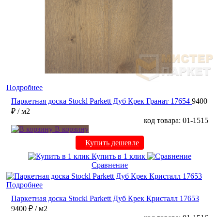
Подробнее
Паркетная доска Stockl Parkett Дуб Крек Гранат 17654
9400
₽
/ м2
код товара: 01-1515
В корзину
Купить дешевле
Купить в 1 клик
Сравнение
Подробнее
Паркетная доска Stockl Parkett Дуб Крек Кристалл 17653
9400 ₽
/ м2