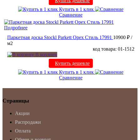
Купить дешевле
Купить в 1 клик
Сравнение
Подробнее
Паркетная доска Stockl Parkett Орех Стиль 17991
10900 ₽
/
м2
код товара: 01-1512
В корзину
Купить дешевле
Купить в 1 клик
Сравнение
Страницы
Акции
Распродажи
Оплата
Обмен и возврат